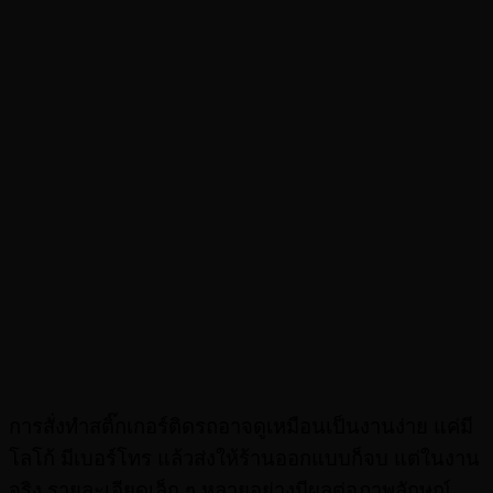
การสั่งทำสติ๊กเกอร์ติดรถอาจดูเหมือนเป็นงานง่าย แค่มี
โลโก้ มีเบอร์โทร แล้วส่งให้ร้านออกแบบก็จบ แต่ในงาน
จริง รายละเอียดเล็ก ๆ หลายอย่างมีผลต่อภาพลักษณ์