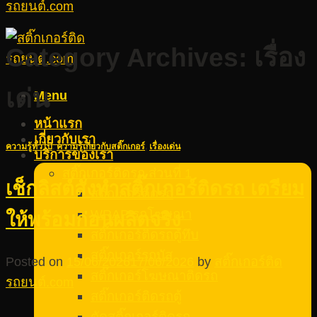
Category Archives:
เรื่อง
เด่น
Menu
หน้าแรก
เกี่ยวกับเรา
ความรู้ทั่วไป
,
ความรู้เกี่ยวกับสติ๊กเกอร์
,
เรื่องเด่น
บริการของเรา
สติ๊กเกอร์ติดรถ ส่วนที่ 1
เช็กลิสต์สั่งทำสติ๊กเกอร์ติดรถ เตรียม
สติ๊กเกอร์ติดรถ
WRAP รถโฆษณา
ให้พร้อมก่อนผลิตจริง
สติ๊กเกอร์ติดรถตู้ทึบ
สติ๊กเกอร์รถบัส
Posted on
15/06/2026
17/06/2026
by
สติ๊กเกอร์ติด
สติ๊กเกอร์โฆษณาติดรถ
รถยนต์.com
สติ๊กเกอร์ติดรถตู้
ตัดสติ๊กเกอร์ติดรถ