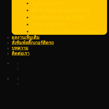
โฆษณารถบรรทุก
สติ๊กเกอร์รถยนต์ สมุทรปราการ
ร้านสติ๊กเกอร์รถยนต์ ใกล้ฉัน
โฆษณารถบรรทุก
ร้านพิมพ์สติ๊กเกอร์ติดรถยนต์โฆษณา
ผลงานเพิ่มเติม
สั่งพิมพ์สติ๊กเกอร์ติดรถ
บทความ
ติดต่อเรา