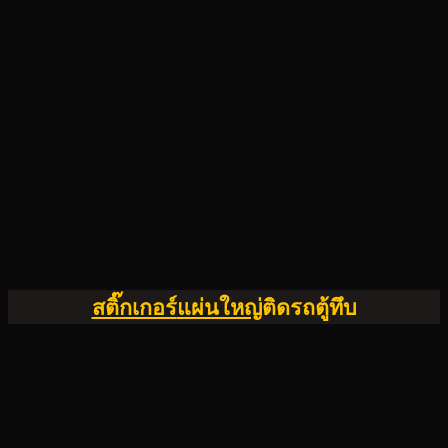
สติ๊กเกอร์
แผ่นใหญ่
ติดรถตู้ทึบ