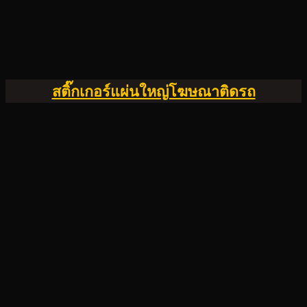
สติ๊กเกอร์แผ่นใหญ่โฆษณาติดรถ