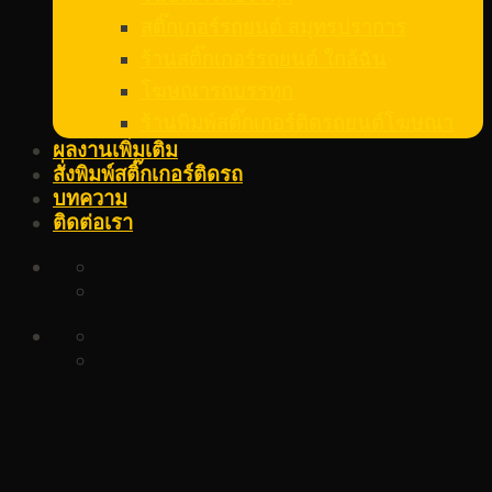
สติ๊กเกอร์รถยนต์ สมุทรปราการ
ร้านสติ๊กเกอร์รถยนต์ ใกล้ฉัน
โฆษณารถบรรทุก
ร้านพิมพ์สติ๊กเกอร์ติดรถยนต์โฆษณา
ผลงานเพิ่มเติม
สั่งพิมพ์สติ๊กเกอร์ติดรถ
บทความ
ติดต่อเรา