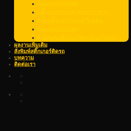
โฆษณารถบรรทุก
สติ๊กเกอร์รถยนต์ สมุทรปราการ
ร้านสติ๊กเกอร์รถยนต์ ใกล้ฉัน
โฆษณารถบรรทุก
ร้านพิมพ์สติ๊กเกอร์ติดรถยนต์โฆษณา
ผลงานเพิ่มเติม
สั่งพิมพ์สติ๊กเกอร์ติดรถ
บทความ
ติดต่อเรา