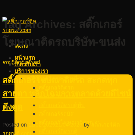
Tag Archives:
สติ๊กเกอร์
โฆษณาติดรถบริษัท-ขนส่ง
Menu
หน้าแรก
ความรู้เกี่ยวกับสติ๊กเกอร์
เกี่ยวกับเรา
บริการของเรา
สติ๊กเกอร์ติดรถ ส่วนที่ 1
สติ๊กเกอร์โฆษณาติดรถ สะกดทุก
สติ๊กเกอร์ติดรถ
สายตา พลิกโฉมการตลาดด้วยดีไซน์
WRAP รถโฆษณา
สติ๊กเกอร์ติดรถตู้ทึบ
ดึงดูด
สติ๊กเกอร์รถบัส
สติ๊กเกอร์โฆษณาติดรถ
Posted on
11/02/2025
21/04/2026
by
สติ๊กเกอร์ติด
สติ๊กเกอร์ติดรถตู้
รถยนต์.com