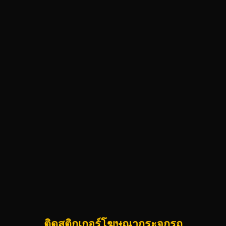
ติดสติกเกอร์โฆษณากระจกรถ