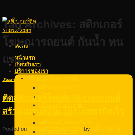
Tag Archives:
สติกเกอร์
โฆษณารถยนต์ กันน้ำ ทน
Menu
แดด
หน้าแรก
เกี่ยวกับเรา
บริการของเรา
สติ๊กเกอร์ติดรถ ส่วนที่ 1
เรื่องเด่น
สติ๊กเกอร์ติดรถ
WRAP รถโฆษณา
ติดสติกเกอร์โฆษณาลงบนรถยนต์
สติ๊กเกอร์ติดรถตู้ทึบ
สร้างแบรนด์ง่าย โปรโมทธุรกิจเร็ว
สติ๊กเกอร์รถบัส
สติ๊กเกอร์โฆษณาติดรถ
Posted on
08/02/2025
21/04/2026
by
สติ๊กเกอร์ติด
สติ๊กเกอร์ติดรถตู้