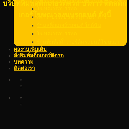
รับออกแบบสติ๊กเกอร์ติดรถโฆษณา
บริษัทพิมพ์สติ๊กเกอร์ติดรถ บริการ ติดสติก
โฆษณารถบรรทุก
เกอร์โฆษณาลงบนรถยนต์ ดังนี้
สติ๊กเกอร์รถยนต์ สมุทรปราการ
ร้านสติ๊กเกอร์รถยนต์ ใกล้ฉัน
โฆษณารถบรรทุก
ร้านพิมพ์สติ๊กเกอร์ติดรถยนต์โฆษณา
ผลงานเพิ่มเติม
สั่งพิมพ์สติ๊กเกอร์ติดรถ
บทความ
ติดต่อเรา