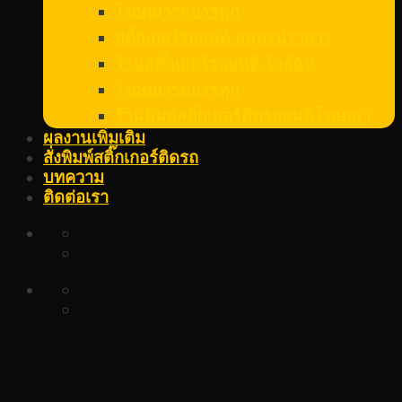
โฆษณารถบรรทุก
สติ๊กเกอร์รถยนต์ สมุทรปราการ
ร้านสติ๊กเกอร์รถยนต์ ใกล้ฉัน
โฆษณารถบรรทุก
ร้านพิมพ์สติ๊กเกอร์ติดรถยนต์โฆษณา
ผลงานเพิ่มเติม
สั่งพิมพ์สติ๊กเกอร์ติดรถ
บทความ
ติดต่อเรา