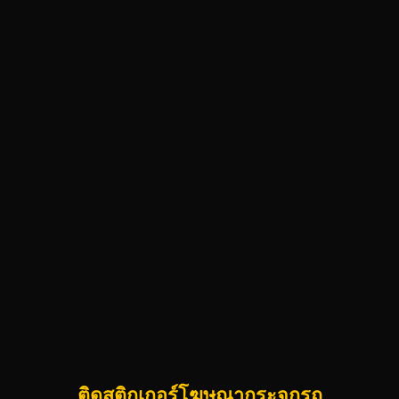
ติดสติกเกอร์โฆษณากระจกรถ