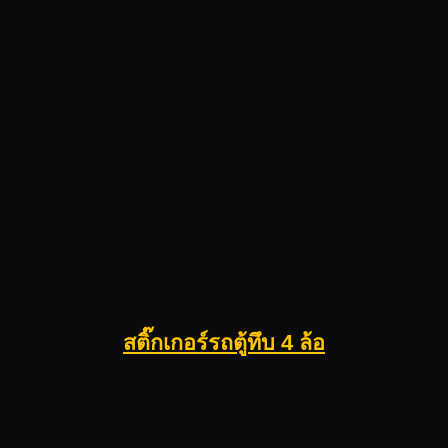
สติ๊กเกอร์รถตู้ทึบ 4 ล้อ