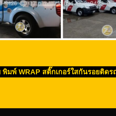
บ พิมพ์ WRAP สติ๊กเกอร์ใสกันรอยติดรถ 