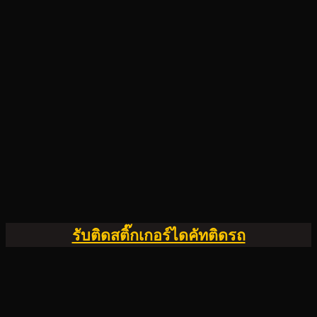
รับติดสติ๊กเกอร์ไดคัทติดรถ