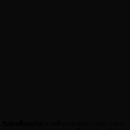
รับติดสติ๊กเกอร์รถ
ช่างสติ๊กเกอร์WRAP-CARก้าวเข้ามา