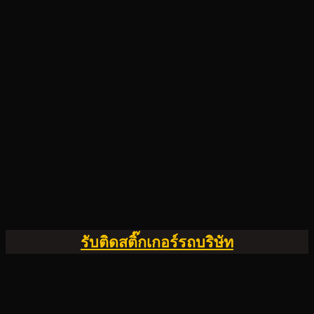
รับติดสติ๊กเกอร์รถบริษัท