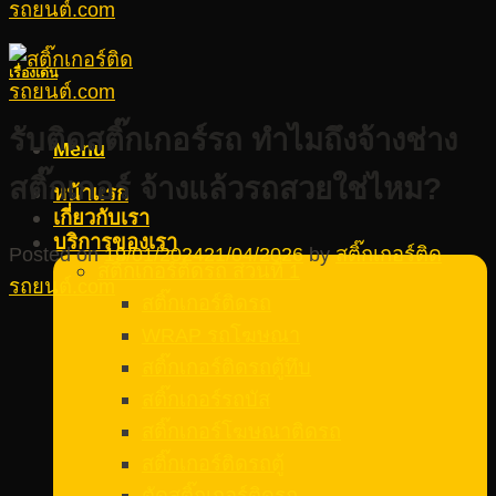
เรื่องเด่น
รับติดสติ๊กเกอร์รถ ทำไมถึงจ้างช่าง
Menu
สติ๊กเกอร์ จ้างแล้วรถสวยใช่ไหม?
หน้าแรก
เกี่ยวกับเรา
บริการของเรา
Posted on
19/01/2024
21/04/2026
by
สติ๊กเกอร์ติด
สติ๊กเกอร์ติดรถ ส่วนที่ 1
รถยนต์.com
สติ๊กเกอร์ติดรถ
WRAP รถโฆษณา
สติ๊กเกอร์ติดรถตู้ทึบ
สติ๊กเกอร์รถบัส
สติ๊กเกอร์โฆษณาติดรถ
สติ๊กเกอร์ติดรถตู้
ตัดสติ๊กเกอร์ติดรถ