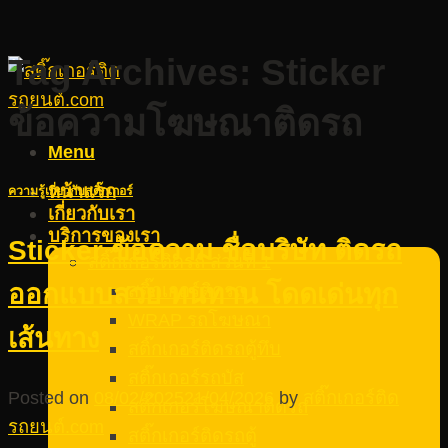
Tag Archives:
Sticker
ข้อความโฆษณาติดรถ
Menu
หน้าแรก
ความรู้เกี่ยวกับสติ๊กเกอร์
เกี่ยวกับเรา
บริการของเรา
Sticker ข้อความ ชื่อบริษัท ติดรถ
สติ๊กเกอร์ติดรถ ส่วนที่ 1
ออกแบบสวย ทนทาน โดดเด่นทุก
สติ๊กเกอร์ติดรถ
WRAP รถโฆษณา
เส้นทาง
สติ๊กเกอร์ติดรถตู้ทึบ
สติ๊กเกอร์รถบัส
Posted on
08/02/2025
21/04/2026
by
สติ๊กเกอร์ติด
สติ๊กเกอร์โฆษณาติดรถ
รถยนต์.com
สติ๊กเกอร์ติดรถตู้