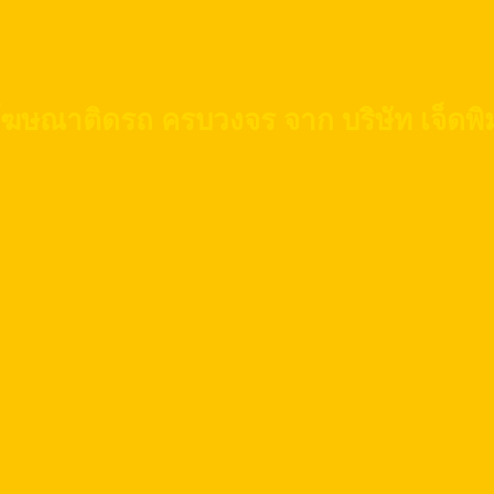
โฆษณาติดรถ ครบวงจร จาก บริษัท เจ็ดพิมพ์ส