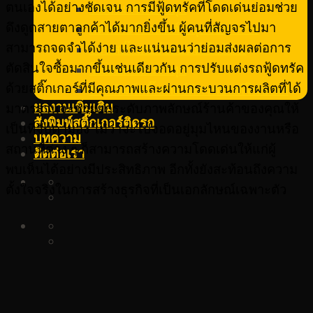
ตนเองได้อย่างชัดเจน การมีฟู้ดทรัคที่โดดเด่นย่อมช่วย
โฆษณารถบรรทุก
ดึงดูดสายตาลูกค้าได้มากยิ่งขึ้น ผู้คนที่สัญจรไปมา
สติ๊กเกอร์รถยนต์ สมุทรปราการ
สามารถจดจำได้ง่าย และแน่นอนว่าย่อมส่งผลต่อการ
ร้านสติ๊กเกอร์รถยนต์ ใกล้ฉัน
ตัดสินใจซื้อมากขึ้นเช่นเดียวกัน การปรับแต่งรถฟู้ดทรัค
โฆษณารถบรรทุก
ด้วยสติ๊กเกอร์ที่มีคุณภาพและผ่านกระบวนการผลิตที่ได้
ร้านพิมพ์สติ๊กเกอร์ติดรถยนต์โฆษณา
ผลงานเพิ่มเติม
มาตรฐานจะช่วยยกระดับภาพลักษณ์ร้านค้าของคุณให้
สั่งพิมพ์สติ๊กเกอร์ติดรถ
เป็นที่จับตามอง ไม่ว่าจะไปจอดอยู่มุมไหนของงานหรือ
บทความ
สถานที่ต่าง ๆ ก็สามารถสร้างความโดดเด่นให้แก่ผู้
ติดต่อเรา
พบเห็นได้อย่างมีประสิทธิภาพ อีกทั้งยังสะท้อนถึงความ
ตั้งใจจริงในการสร้างธุรกิจที่เป็นเอกลักษณ์เฉพาะตัว