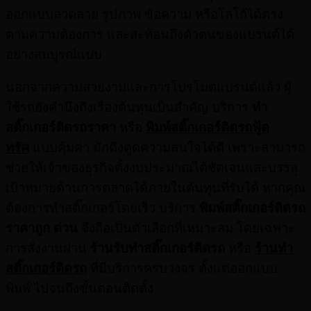
ออกแบบลวดลาย รูปภาพ ข้อความ หรือโลโก้ได้ตรง
ตามความต้องการ และสะท้อนถึงตัวตนของแบรนด์ได้
อย่างสมบูรณ์แบบ
นอกจากความสวยงามและการโปรโมตแบรนด์แล้ว ผู้
ใช้รถยังคำนึงถึงเรื่องต้นทุนเป็นสำคัญ บริการ
ทํา
สติ๊กเกอร์ติดรถราคา
หรือ
พิมพ์สติ๊กเกอร์ติดรถฟู้ด
ทรัค
แบบคุ้มค่า มักดึงดูดความสนใจได้ดี เพราะสามารถ
ช่วยให้เจ้าของธุรกิจตั้งงบประมาณได้ชัดเจนและบรรลุ
เป้าหมายด้านการตลาดได้ภายในต้นทุนที่รับได้ หากคุณ
ต้องการทำสติ๊กเกอร์โดยเร็ว บริการ
พิมพ์สติ๊กเกอร์ติดรถ
ราคาถูก ด่วน
จึงถือเป็นตัวเลือกที่เหมาะสม โดยเฉพาะ
การสั่งงานผ่าน
ร้านรับทําสติ๊กเกอร์ติดรถ
หรือ
ร้านทำ
สติ๊กเกอร์ติดรถ
ที่มีบริการครบวงจร ตั้งแต่ออกแบบ
พิมพ์ ไปจนถึงขั้นตอนติดตั้ง