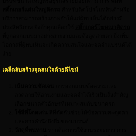
บริษัทขนาดใหญ่หรือธุรกิจรายย่อยก็ตาม การ
พิมพ์
สติ๊กเกอร์แผ่นใหญ่ติดรถ
สำหรับติดโปรโมทสินค้าหรือ
บริการสามารถสร้างภาพจำให้แก่ผู้พบเห็นได้อย่างมี
ประสิทธิภาพ ยิ่งถ้าคุณเลือกใช้
สติ๊กเกอร์โฆษณาติดรถ
ที่ถูกออกแบบมาอย่างสวยงามและดึงดูดสายตา ยิ่งเพิ่ม
โอกาสที่ผู้พบเห็นจะเกิดความสนใจและจดจำแบรนด์ได้
ง่าย
เคล็ดลับสร้างจุดสนใจด้วยดีไซน์
เน้นความชัดเจน
การออกแบบข้อความและ
ลวดลายให้อ่านง่ายและจดจำได้เร็วเป็นสิ่งสำคัญ
เลือกขนาดตัวอักษรที่เหมาะสมกับขนาดรถ
ใช้สีที่โดดเด่น
สีที่ตัดกันช่วยให้ข้อความสะดุดตา
และควรคำนึงถึงธีมของแบรนด์
วัสดุที่ทนทาน
หากต้องการใช้งานระยะยาว ควร