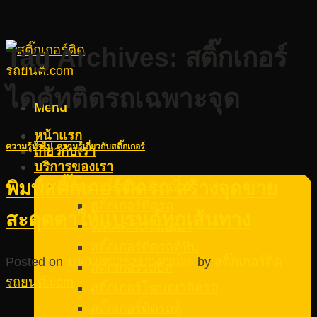
Tag Archives:
สติ๊กเกอร์
ไดคัทติดรถเฉพาะจุด
Menu
หน้าแรก
ความรู้ทั่วไป
,
ความรู้เกี่ยวกับสติ๊กเกอร์
เกี่ยวกับเรา
บริการของเรา
สติ๊กเกอร์ติดรถ ส่วนที่ 1
พิมพ์สติ๊กเกอร์ติดรถ สร้างจุดขาย
สติ๊กเกอร์ติดรถ
สะดุดตาให้แบรนด์ทุกเส้นทาง
WRAP รถโฆษณา
สติ๊กเกอร์ติดรถตู้ทึบ
Posted on
10/02/2025
21/04/2026
by
สติ๊กเกอร์ติด
สติ๊กเกอร์รถบัส
รถยนต์.com
สติ๊กเกอร์โฆษณาติดรถ
สติ๊กเกอร์ติดรถตู้