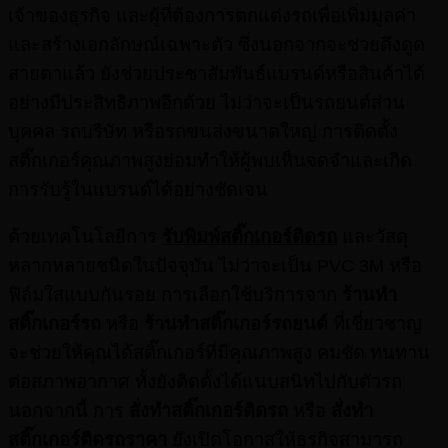
เจ้าของธุรกิจ และผู้ที่ต้องการตกแต่งรถเพื่อเพิ่มมูลค่า
และสร้างเอกลักษณ์เฉพาะตัว ซึ่งนอกจากจะช่วยดึงดูด
สายตาแล้ว ยังช่วยประชาสัมพันธ์แบรนด์หรือสินค้าได้
อย่างมีประสิทธิภาพอีกด้วย ไม่ว่าจะเป็นรถยนต์ส่วน
บุคคล รถบริษัท หรือรถขนส่งขนาดใหญ่ การติดตั้ง
สติ๊กเกอร์คุณภาพสูงย่อมทำให้ผู้พบเห็นจดจำและเกิด
การรับรู้ในแบรนด์ได้อย่างชัดเจน
ด้วยเทคโนโลยีการ
รับพิมพ์สติ๊กเกอร์ติดรถ
และวัสดุ
หลากหลายชนิดในปัจจุบัน ไม่ว่าจะเป็น PVC 3M หรือ
ฟิล์มใสแบบกันรอย การเลือกใช้บริการจาก
ร้านทํา
สติ๊กเกอร์รถ
หรือ
ร้านทำสติ๊กเกอร์รถยนต์
ที่เชี่ยวชาญ
จะช่วยให้คุณได้สติ๊กเกอร์ที่มีคุณภาพสูง คมชัด ทนทาน
ต่อสภาพอากาศ ทั้งยังติดตั้งได้แนบสนิทไปกับตัวรถ
นอกจากนี้ การ
สั่งทำสติ๊กเกอร์ติดรถ
หรือ
สั่งทํา
สติ๊กเกอร์ติดรถราคา
ยังเปิดโอกาสให้ธุรกิจสามารถ