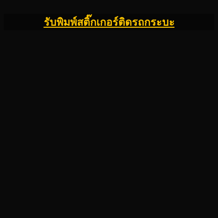
รับพิมพ์สติ๊กเกอร์ติดรถกระบะ