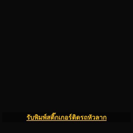
รับพิมพ์สติ๊กเกอร์ติดรถหัวลาก