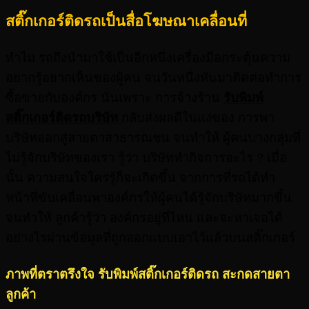
สติ๊กเกอร์ติดรถเป็นสื่อโฆษณาเคลื่อนที่
ทำไม รถถึงนำมาใช้เป็นอีกหนึ่งเครื่องมือกระตุ้นความ
อยากรู้อยากเห็นของผู้คน จนวันหนึ่งหันมาติดต่อทำการ
ซื้อขายกับองค์กร นั่นเพราะ การจ้างร้าน
รับพิมพ์
สติ๊กเกอร์ติดรถบริษัท
กลับส่งผลดีในแง่ของ การพา
บริษัทออกสู่สายตาสาธารณชน จนทำให้ ผู้คนบางกลุ่มที่
ไม่รู้จักบริษัทของเรา รู้ว่า บริษัททำกิจการอะไร ? เมื่อ
นั้น ความสนใจใคร่รู้ก็จะเกิดขึ้น จากการที่รถได้ทำ
หน้าที่ขับเคลื่อนพาองค์กรให้ผู้คนได้รู้จักบริษัทมากขึ้น
จนทำให้ ลูกค้ารู้ว่า องค์กรอยู่ที่ไหน และจะหาเจอได้
อย่างไรผ่านข้อมูลที่ถูกออกแบบเอาไว้แล้วบนสติ๊กเกอร์
ภาพที่ตราตรึงใจ
รับพิมพ์สติ๊กเกอร์ติดรถ
สะกดสายตา
ลูกค้า