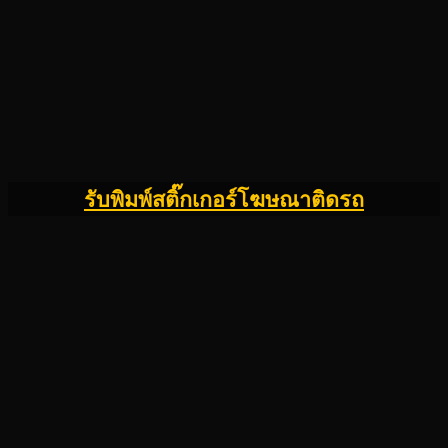
รับพิมพ์สติ๊กเกอร์โฆษณาติดรถ