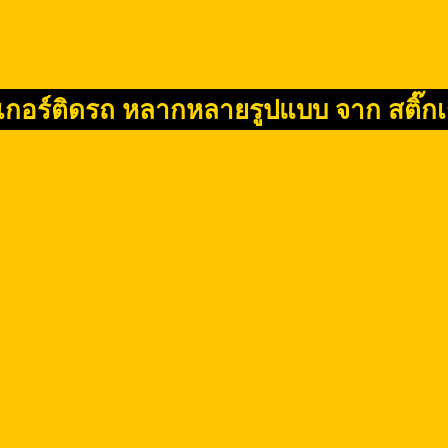
๊กเกอร์ติดรถ หลากหลายรูปแบบ จาก สติ๊ก