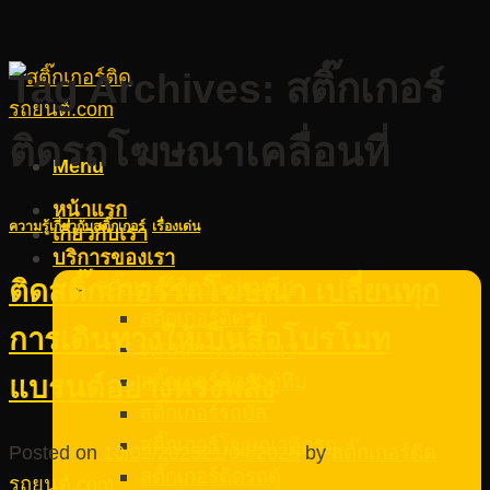
Tag Archives:
สติ๊กเกอร์
ติดรถโฆษณาเคลื่อนที่
Menu
หน้าแรก
ความรู้เกี่ยวกับสติ๊กเกอร์
,
เรื่องเด่น
เกี่ยวกับเรา
บริการของเรา
สติ๊กเกอร์ติดรถ ส่วนที่ 1
ติดสติ๊กเกอร์รถโฆษณา เปลี่ยนทุก
สติ๊กเกอร์ติดรถ
การเดินทางให้เป็นสื่อโปรโมท
WRAP รถโฆษณา
สติ๊กเกอร์ติดรถตู้ทึบ
แบรนด์อย่างทรงพลัง
สติ๊กเกอร์รถบัส
สติ๊กเกอร์โฆษณาติดรถ
Posted on
10/02/2025
21/04/2026
by
สติ๊กเกอร์ติด
สติ๊กเกอร์ติดรถตู้
รถยนต์.com