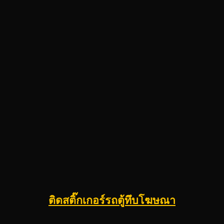
ติดสติ๊กเกอร์รถตู้ทึบโฆษณา