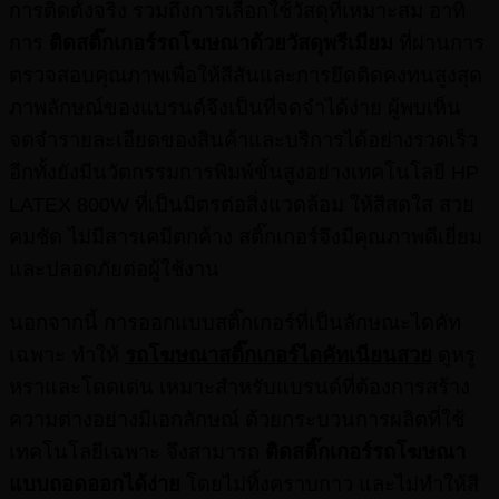
การติดตั้งจริง รวมถึงการเลือกใช้วัสดุที่เหมาะสม อาทิ
การ
ติดสติ๊กเกอร์รถโฆษณาด้วยวัสดุพรีเมียม
ที่ผ่านการ
ตรวจสอบคุณภาพเพื่อให้สีสันและการยึดติดคงทนสูงสุด
ภาพลักษณ์ของแบรนด์จึงเป็นที่จดจำได้ง่าย ผู้พบเห็น
จดจำรายละเอียดของสินค้าและบริการได้อย่างรวดเร็ว
อีกทั้งยังมีนวัตกรรมการพิมพ์ขั้นสูงอย่างเทคโนโลยี HP
LATEX 800W ที่เป็นมิตรต่อสิ่งแวดล้อม ให้สีสดใส สวย
คมชัด ไม่มีสารเคมีตกค้าง สติ๊กเกอร์จึงมีคุณภาพดีเยี่ยม
และปลอดภัยต่อผู้ใช้งาน
นอกจากนี้ การออกแบบสติ๊กเกอร์ที่เป็นลักษณะไดคัท
เฉพาะ ทำให้
รถโฆษณาสติ๊กเกอร์ไดคัทเนียนสวย
ดูหรู
หราและโดดเด่น เหมาะสำหรับแบรนด์ที่ต้องการสร้าง
ความต่างอย่างมีเอกลักษณ์ ด้วยกระบวนการผลิตที่ใช้
เทคโนโลยีเฉพาะ จึงสามารถ
ติดสติ๊กเกอร์รถโฆษณา
แบบถอดออกได้ง่าย
โดยไม่ทิ้งคราบกาว และไม่ทำให้สี