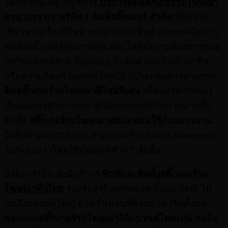
ในปัจจุบัน มีผู้ให้บริการ
บริการติดสติ๊กเกอร์รถโฆษณา
ครบวงจร
By
บริษัท 7.
พิมพ์สติ๊กเกอร์ จำกัด
ที่มีความ
เชี่ยวชาญเรื่องดีไซน์ กระบวนการพิมพ์ และเทคนิคการ
ติดตั้งสติ๊กเกอร์คุณภาพสูง ตอบโจทย์ความต้องการของ
ธุรกิจหลากหลาย ทั้งรูปแบบที่เน้นความเป็นมืออาชีพ
หรือความคิดสร้างสรรค์ล้ำสมัย ผู้ประกอบการสามารถ
ติดสติ๊กเกอร์รถโฆษณาดีไซน์พิเศษ
เพื่อขยายการมอง
เห็นและส่งสารการตลาดได้ตรงกลุ่มเป้าหมายมากขึ้น
อีกทั้ง
สติ๊กเกอร์รถโฆษณาทนแดดฝนใช้งานยาวนาน
จึงคุ้มค่าต่อการลงทุน สามารถสร้าง Brand Awareness
ในระยะยาวโดยใช้ต้นทุนที่ต่ำกว่าสื่ออื่น
ยิ่งไปกว่านั้น ยังมีบริการ
พิมพ์และติดตั้งสติ๊กเกอร์รถ
โฆษณาทั่วไทย
รองรับธุรกิจทุกขนาด ตั้งแต่ SME ไป
จนถึงแบรนด์ใหญ่ ด้วยขั้นตอนที่ครบถ้วน เริ่มตั้งแต่
ออกแบบสติ๊กเกอร์รถโฆษณาให้แบรนด์โดดเด่น
จนถึง