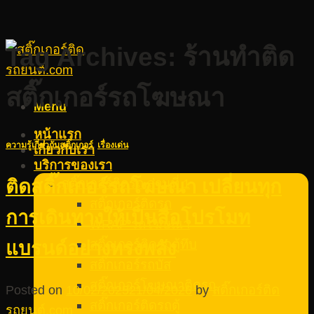
Tag Archives:
ร้านทำติด
สติ๊กเกอร์รถโฆษณา
Menu
หน้าแรก
ความรู้เกี่ยวกับสติ๊กเกอร์
,
เรื่องเด่น
เกี่ยวกับเรา
บริการของเรา
สติ๊กเกอร์ติดรถ ส่วนที่ 1
ติดสติ๊กเกอร์รถโฆษณา เปลี่ยนทุก
สติ๊กเกอร์ติดรถ
การเดินทางให้เป็นสื่อโปรโมท
WRAP รถโฆษณา
สติ๊กเกอร์ติดรถตู้ทึบ
แบรนด์อย่างทรงพลัง
สติ๊กเกอร์รถบัส
สติ๊กเกอร์โฆษณาติดรถ
Posted on
10/02/2025
21/04/2026
by
สติ๊กเกอร์ติด
สติ๊กเกอร์ติดรถตู้
รถยนต์.com