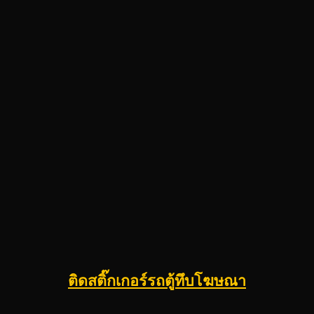
ติดสติ๊กเกอร์รถตู้ทึบโฆษณา