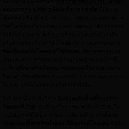
ในปัจจุบัน มีผู้ให้บริการ
บริการติดสติ๊กเกอร์รถโฆษณา
ครบวงจร
By
บริษัท 7.
พิมพ์สติ๊กเกอร์ จำกัด
ที่มีความ
เชี่ยวชาญเรื่องดีไซน์ กระบวนการพิมพ์ และเทคนิคการ
ติดตั้งสติ๊กเกอร์คุณภาพสูง ตอบโจทย์ความต้องการของ
ธุรกิจหลากหลาย ทั้งรูปแบบที่เน้นความเป็นมืออาชีพ
หรือความคิดสร้างสรรค์ล้ำสมัย ผู้ประกอบการสามารถ
ติดสติ๊กเกอร์รถโฆษณาดีไซน์พิเศษ
เพื่อขยายการมอง
เห็นและส่งสารการตลาดได้ตรงกลุ่มเป้าหมายมากขึ้น
อีกทั้ง
สติ๊กเกอร์รถโฆษณาทนแดดฝนใช้งานยาวนาน
จึงคุ้มค่าต่อการลงทุน สามารถสร้าง Brand Awareness
ในระยะยาวโดยใช้ต้นทุนที่ต่ำกว่าสื่ออื่น
ยิ่งไปกว่านั้น ยังมีบริการ
พิมพ์และติดตั้งสติ๊กเกอร์รถ
โฆษณาทั่วไทย
รองรับธุรกิจทุกขนาด ตั้งแต่ SME ไป
จนถึงแบรนด์ใหญ่ ด้วยขั้นตอนที่ครบถ้วน เริ่มตั้งแต่
ออกแบบสติ๊กเกอร์รถโฆษณาให้แบรนด์โดดเด่น
จนถึง