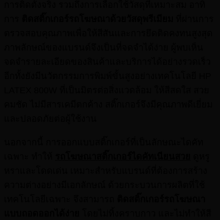
การติดตั้งจริง รวมถึงการเลือกใช้วัสดุที่เหมาะสม อาทิ
การ
ติดสติ๊กเกอร์รถโฆษณาด้วยวัสดุพรีเมียม
ที่ผ่านการ
ตรวจสอบคุณภาพเพื่อให้สีสันและการยึดติดคงทนสูงสุด
ภาพลักษณ์ของแบรนด์จึงเป็นที่จดจำได้ง่าย ผู้พบเห็น
จดจำรายละเอียดของสินค้าและบริการได้อย่างรวดเร็ว
อีกทั้งยังมีนวัตกรรมการพิมพ์ขั้นสูงอย่างเทคโนโลยี HP
LATEX 800W ที่เป็นมิตรต่อสิ่งแวดล้อม ให้สีสดใส สวย
คมชัด ไม่มีสารเคมีตกค้าง สติ๊กเกอร์จึงมีคุณภาพดีเยี่ยม
และปลอดภัยต่อผู้ใช้งาน
นอกจากนี้ การออกแบบสติ๊กเกอร์ที่เป็นลักษณะไดคัท
เฉพาะ ทำให้
รถโฆษณาสติ๊กเกอร์ไดคัทเนียนสวย
ดูหรู
หราและโดดเด่น เหมาะสำหรับแบรนด์ที่ต้องการสร้าง
ความต่างอย่างมีเอกลักษณ์ ด้วยกระบวนการผลิตที่ใช้
เทคโนโลยีเฉพาะ จึงสามารถ
ติดสติ๊กเกอร์รถโฆษณา
แบบถอดออกได้ง่าย
โดยไม่ทิ้งคราบกาว และไม่ทำให้สี