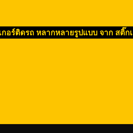
๊กเกอร์ติดรถ หลากหลายรูปแบบ จาก สติ๊ก