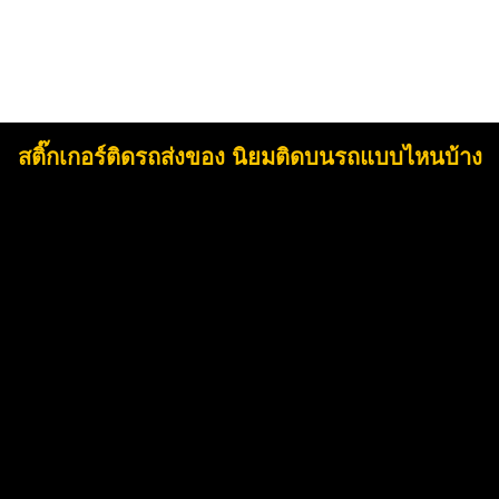
สติ๊กเกอร์ติดรถส่งของ นิยมติดบนรถแบบไหนบ้าง