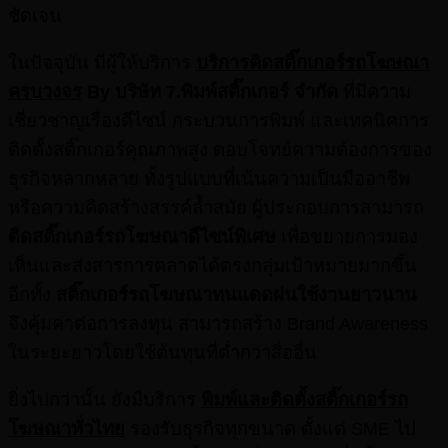
ชัดเจน
ในปัจจุบัน มีผู้ให้บริการ
บริการติดสติ๊กเกอร์รถโฆษณา
ครบวงจร
By
บริษัท 7.
พิมพ์สติ๊กเกอร์ จำกัด
ที่มีความ
เชี่ยวชาญเรื่องดีไซน์ กระบวนการพิมพ์ และเทคนิคการ
ติดตั้งสติ๊กเกอร์คุณภาพสูง ตอบโจทย์ความต้องการของ
ธุรกิจหลากหลาย ทั้งรูปแบบที่เน้นความเป็นมืออาชีพ
หรือความคิดสร้างสรรค์ล้ำสมัย ผู้ประกอบการสามารถ
ติดสติ๊กเกอร์รถโฆษณาดีไซน์พิเศษ
เพื่อขยายการมอง
เห็นและส่งสารการตลาดได้ตรงกลุ่มเป้าหมายมากขึ้น
อีกทั้ง
สติ๊กเกอร์รถโฆษณาทนแดดฝนใช้งานยาวนาน
จึงคุ้มค่าต่อการลงทุน สามารถสร้าง Brand Awareness
ในระยะยาวโดยใช้ต้นทุนที่ต่ำกว่าสื่ออื่น
ยิ่งไปกว่านั้น ยังมีบริการ
พิมพ์และติดตั้งสติ๊กเกอร์รถ
โฆษณาทั่วไทย
รองรับธุรกิจทุกขนาด ตั้งแต่ SME ไป