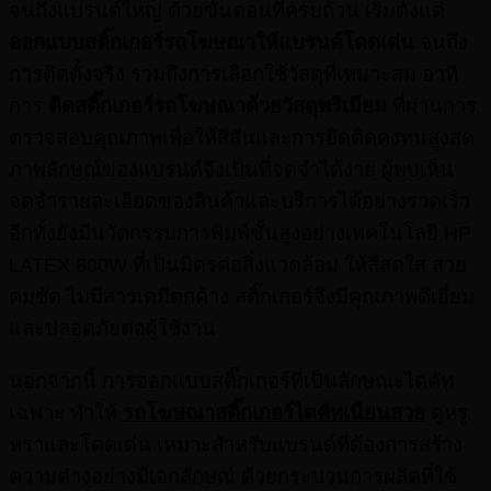
จนถึงแบรนด์ใหญ่ ด้วยขั้นตอนที่ครบถ้วน เริ่มตั้งแต่
ออกแบบสติ๊กเกอร์รถโฆษณาให้แบรนด์โดดเด่น
จนถึง
การติดตั้งจริง รวมถึงการเลือกใช้วัสดุที่เหมาะสม อาทิ
การ
ติดสติ๊กเกอร์รถโฆษณาด้วยวัสดุพรีเมียม
ที่ผ่านการ
ตรวจสอบคุณภาพเพื่อให้สีสันและการยึดติดคงทนสูงสุด
ภาพลักษณ์ของแบรนด์จึงเป็นที่จดจำได้ง่าย ผู้พบเห็น
จดจำรายละเอียดของสินค้าและบริการได้อย่างรวดเร็ว
อีกทั้งยังมีนวัตกรรมการพิมพ์ขั้นสูงอย่างเทคโนโลยี HP
LATEX 800W ที่เป็นมิตรต่อสิ่งแวดล้อม ให้สีสดใส สวย
คมชัด ไม่มีสารเคมีตกค้าง สติ๊กเกอร์จึงมีคุณภาพดีเยี่ยม
และปลอดภัยต่อผู้ใช้งาน
นอกจากนี้ การออกแบบสติ๊กเกอร์ที่เป็นลักษณะไดคัท
เฉพาะ ทำให้
รถโฆษณาสติ๊กเกอร์ไดคัทเนียนสวย
ดูหรู
หราและโดดเด่น เหมาะสำหรับแบรนด์ที่ต้องการสร้าง
ความต่างอย่างมีเอกลักษณ์ ด้วยกระบวนการผลิตที่ใช้