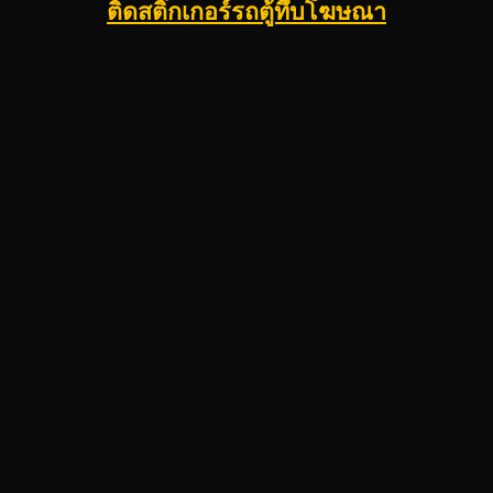
ติดสติ๊กเกอร์รถตู้ทึบโฆษณา