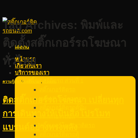
Tag Archives:
พิมพ์และ
ติดตั้งสติ๊กเกอร์รถโฆษณา
Menu
ทั่วไทย
หน้าแรก
เกี่ยวกับเรา
บริการของเรา
สติ๊กเกอร์ติดรถ ส่วนที่ 1
ความรู้เกี่ยวกับสติ๊กเกอร์
,
เรื่องเด่น
สติ๊กเกอร์ติดรถ
WRAP รถโฆษณา
ติดสติ๊กเกอร์รถโฆษณา เปลี่ยนทุก
สติ๊กเกอร์ติดรถตู้ทึบ
การเดินทางให้เป็นสื่อโปรโมท
สติ๊กเกอร์รถบัส
สติ๊กเกอร์โฆษณาติดรถ
แบรนด์อย่างทรงพลัง
สติ๊กเกอร์ติดรถตู้