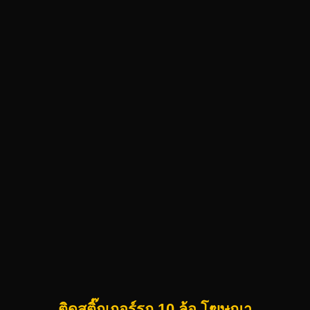
ติดสติ๊กเกอร์รถ 10 ล้อ โฆษณา