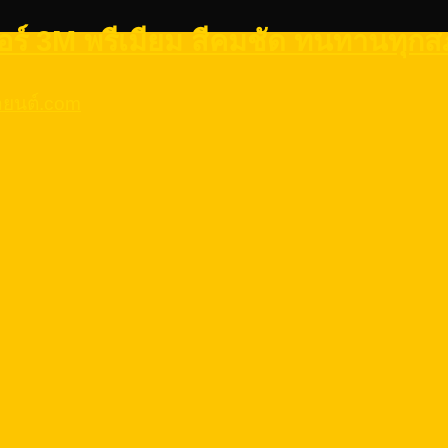
กเกอร์ 3M พรีเมียม สีคมชัด ทนทานทุ
รถยนต์.com