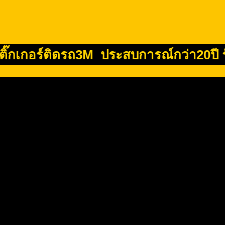
 สติ๊กเกอร์ติดรถ3M ประสบการณ์กว่า20ปี 