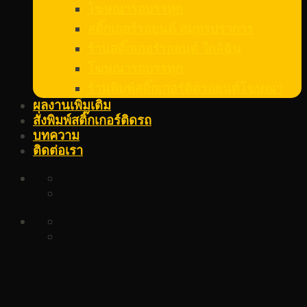
โฆษณารถบรรทุก
สติ๊กเกอร์รถยนต์ สมุทรปราการ
ร้านสติ๊กเกอร์รถยนต์ ใกล้ฉัน
โฆษณารถบรรทุก
ร้านพิมพ์สติ๊กเกอร์ติดรถยนต์โฆษณา
ผลงานเพิ่มเติม
สั่งพิมพ์สติ๊กเกอร์ติดรถ
บทความ
ติดต่อเรา