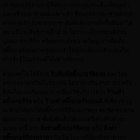
เจ้าของธุรกิจ และผู้ที่ต้องการตกแต่งรถเพื่อเพิ่มมูลค่า
และสร้างเอกลักษณ์เฉพาะตัว ซึ่งนอกจากจะช่วยดึงดูด
สายตาแล้ว ยังช่วยประชาสัมพันธ์แบรนด์หรือสินค้าได้
อย่างมีประสิทธิภาพอีกด้วย ไม่ว่าจะเป็นรถยนต์ส่วน
บุคคล รถบริษัท หรือรถขนส่งขนาดใหญ่ การติดตั้ง
สติ๊กเกอร์คุณภาพสูงย่อมทำให้ผู้พบเห็นจดจำและเกิด
การรับรู้ในแบรนด์ได้อย่างชัดเจน
ด้วยเทคโนโลยีการ
รับพิมพ์สติ๊กเกอร์ติดรถ
และวัสดุ
หลากหลายชนิดในปัจจุบัน ไม่ว่าจะเป็น PVC 3M หรือ
ฟิล์มใสแบบกันรอย การเลือกใช้บริการจาก
ร้านทํา
สติ๊กเกอร์รถ
หรือ
ร้านทำสติ๊กเกอร์รถยนต์
ที่เชี่ยวชาญ
จะช่วยให้คุณได้สติ๊กเกอร์ที่มีคุณภาพสูง คมชัด ทนทาน
ต่อสภาพอากาศ ทั้งยังติดตั้งได้แนบสนิทไปกับตัวรถ
นอกจากนี้ การ
สั่งทำสติ๊กเกอร์ติดรถ
หรือ
สั่งทํา
สติ๊กเกอร์ติดรถราคา
ยังเปิดโอกาสให้ธุรกิจสามารถ