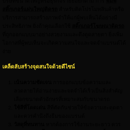
บริษัทขนาดใหญ่หรือธุรกิจรายย่อยก็ตาม การ
พิมพ์
สติ๊กเกอร์แผ่นใหญ่ติดรถ
สำหรับติดโปรโมทสินค้าหรือ
บริการสามารถสร้างภาพจำให้แก่ผู้พบเห็นได้อย่างมี
ประสิทธิภาพ ยิ่งถ้าคุณเลือกใช้
สติ๊กเกอร์โฆษณาติดรถ
ที่ถูกออกแบบมาอย่างสวยงามและดึงดูดสายตา ยิ่งเพิ่ม
โอกาสที่ผู้พบเห็นจะเกิดความสนใจและจดจำแบรนด์ได้
ง่าย
เคล็ดลับสร้างจุดสนใจด้วยดีไซน์
เน้นความชัดเจน
การออกแบบข้อความและ
ลวดลายให้อ่านง่ายและจดจำได้เร็วเป็นสิ่งสำคัญ
เลือกขนาดตัวอักษรที่เหมาะสมกับขนาดรถ
ใช้สีที่โดดเด่น
สีที่ตัดกันช่วยให้ข้อความสะดุดตา
และควรคำนึงถึงธีมของแบรนด์
วัสดุที่ทนทาน
หากต้องการใช้งานระยะยาว ควร