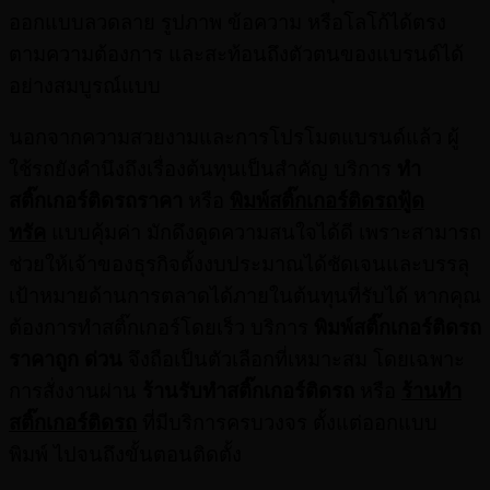
ออกแบบลวดลาย รูปภาพ ข้อความ หรือโลโก้ได้ตรง
ตามความต้องการ และสะท้อนถึงตัวตนของแบรนด์ได้
อย่างสมบูรณ์แบบ
นอกจากความสวยงามและการโปรโมตแบรนด์แล้ว ผู้
ใช้รถยังคำนึงถึงเรื่องต้นทุนเป็นสำคัญ บริการ
ทํา
สติ๊กเกอร์ติดรถราคา
หรือ
พิมพ์สติ๊กเกอร์ติดรถฟู้ด
ทรัค
แบบคุ้มค่า มักดึงดูดความสนใจได้ดี เพราะสามารถ
ช่วยให้เจ้าของธุรกิจตั้งงบประมาณได้ชัดเจนและบรรลุ
เป้าหมายด้านการตลาดได้ภายในต้นทุนที่รับได้ หากคุณ
ต้องการทำสติ๊กเกอร์โดยเร็ว บริการ
พิมพ์สติ๊กเกอร์ติดรถ
ราคาถูก ด่วน
จึงถือเป็นตัวเลือกที่เหมาะสม โดยเฉพาะ
การสั่งงานผ่าน
ร้านรับทําสติ๊กเกอร์ติดรถ
หรือ
ร้านทำ
สติ๊กเกอร์ติดรถ
ที่มีบริการครบวงจร ตั้งแต่ออกแบบ
พิมพ์ ไปจนถึงขั้นตอนติดตั้ง