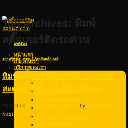
Tag Archives:
พิมพ์
สติ๊กเกอร์ติดรถด่วน
Menu
หน้าแรก
ความรู้ทั่วไป
,
ความรู้เกี่ยวกับสติ๊กเกอร์
เกี่ยวกับเรา
บริการของเรา
สติ๊กเกอร์ติดรถ ส่วนที่ 1
พิมพ์สติ๊กเกอร์ติดรถ สร้างจุดขาย
สติ๊กเกอร์ติดรถ
สะดุดตาให้แบรนด์ทุกเส้นทาง
WRAP รถโฆษณา
สติ๊กเกอร์ติดรถตู้ทึบ
Posted on
10/02/2025
21/04/2026
by
สติ๊กเกอร์ติด
สติ๊กเกอร์รถบัส
รถยนต์.com
สติ๊กเกอร์โฆษณาติดรถ
สติ๊กเกอร์ติดรถตู้