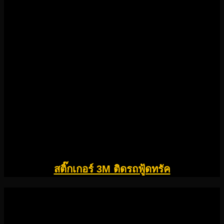
สติ๊กเกอร์ 3M ติดรถฟู้ดทรัค