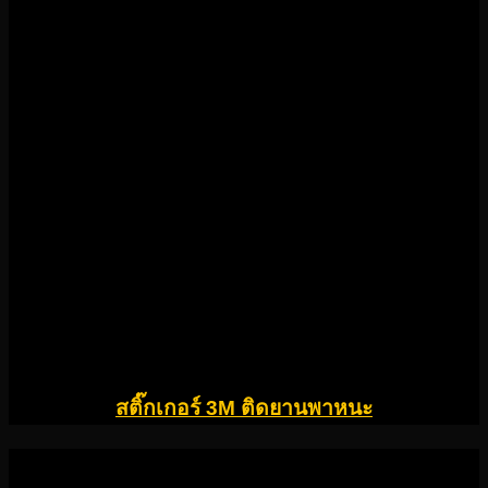
สติ๊กเกอร์ 3M ติดยานพาหนะ