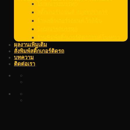
โฆษณารถบรรทุก
สติ๊กเกอร์รถยนต์ สมุทรปราการ
ร้านสติ๊กเกอร์รถยนต์ ใกล้ฉัน
โฆษณารถบรรทุก
ร้านพิมพ์สติ๊กเกอร์ติดรถยนต์โฆษณา
ผลงานเพิ่มเติม
สั่งพิมพ์สติ๊กเกอร์ติดรถ
บทความ
ติดต่อเรา