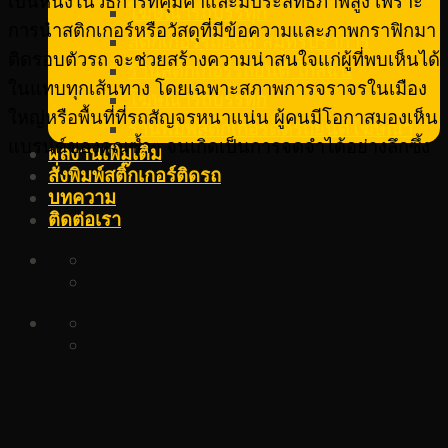
เป็นหนึ่งในวิธีการที่คุ้มค่าและมีประสิทธิภาพสูง เพราะ
โฆษณารถบรรทุก
การนำสติกเกอร์หรือวัสดุที่มีข้อความและภาพกราฟิกมา
สติ๊กเกอร์รถยนต์ สมุทรปราการ
ติดรอบตัวรถ จะช่วยสร้างความน่าสนใจแก่ผู้ที่พบเห็นได้
ร้านสติ๊กเกอร์รถยนต์ ใกล้ฉัน
ในแทบทุกเส้นทาง โดยเฉพาะสภาพการจราจรในเมือง
โฆษณารถบรรทุก
ใหญ่หรือพื้นที่ที่รถสัญจรหนาแน่น ผู้คนมีโอกาสมองเห็น
ร้านพิมพ์สติ๊กเกอร์ติดรถยนต์โฆษณา
แบรนด์ของคุณซ้ำๆ จนเกิดเป็นการจดจำได้อย่างลึกซึ้ง
ผลงานเพิ่มเติม
สั่งพิมพ์สติ๊กเกอร์ติดรถ
บทความ
ติดต่อเรา