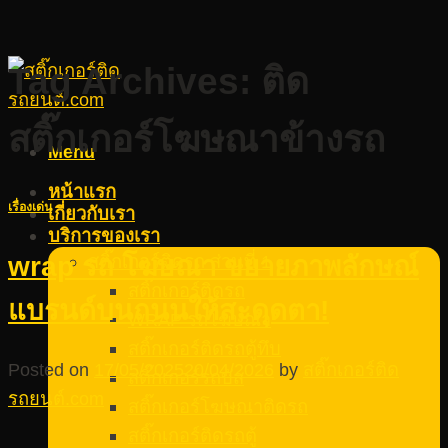
Tag Archives:
ติด
สติ๊กเกอร์โฆษณาข้างรถ
Menu
หน้าแรก
เรื่องเด่น
เกี่ยวกับเรา
บริการของเรา
สติ๊กเกอร์ติดรถ ส่วนที่ 1
wrap รถ โฆษณา ขยายภาพลักษณ์
สติ๊กเกอร์ติดรถ
แบรนด์บนถนนให้สะดุดตา!
WRAP รถโฆษณา
สติ๊กเกอร์ติดรถตู้ทึบ
Posted on
17/05/2025
20/04/2026
by
สติ๊กเกอร์ติด
สติ๊กเกอร์รถบัส
รถยนต์.com
สติ๊กเกอร์โฆษณาติดรถ
สติ๊กเกอร์ติดรถตู้