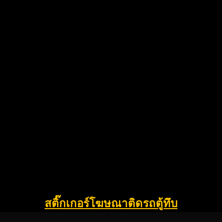
สติ๊กเกอร์โฆษณาติดรถตู้ทึบ